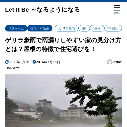
Let It Be ～なるようになる
MENU
リフォーム
住宅・不動産
#ゲリラ豪雨
#家
#屋根
#雨漏り
ゲリラ豪雨で雨漏りしやすい家の見分け方
とは？屋根の特徴で住宅選びを！
2020年1月28日
2016年7月15日
letitbe
163 views