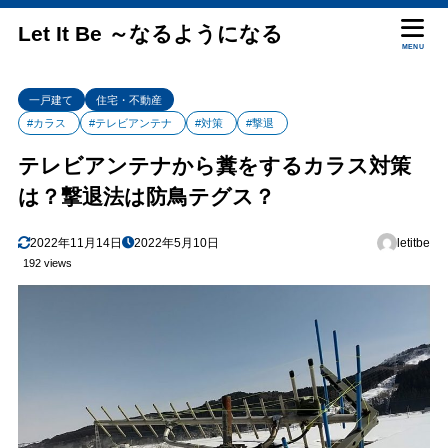
Let It Be ～なるようになる
MENU
一戸建て
住宅・不動産
#カラス
#テレビアンテナ
#対策
#撃退
テレビアンテナから糞をするカラス対策
は？撃退法は防鳥テグス？
2022年11月14日
2022年5月10日
letitbe
192 views