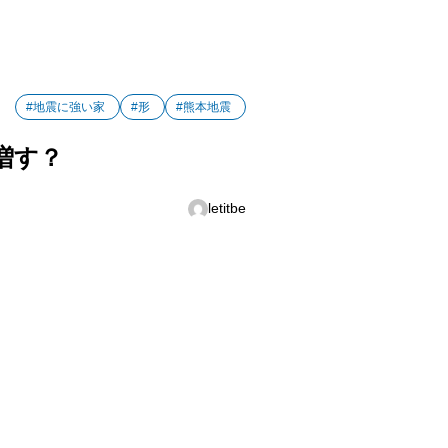
#地震に強い家
#形
#熊本地震
増す？
letitbe