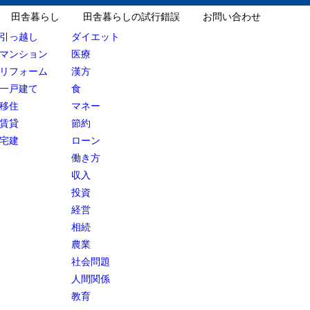
田舎暮らし
田舎暮らしの試行錯誤
お問い合わせ
引っ越し
ダイエット
マンション
医療
リフォーム
漢方
一戸建て
食
移住
マネー
賃貸
節約
宅建
ローン
働き方
収入
投資
経営
相続
農業
社会問題
人間関係
教育