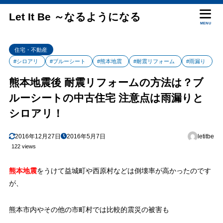
Let It Be ～なるようになる
MENU
住宅・不動産
#シロアリ
#ブルーシート
#熊本地震
#耐震リフォーム
#雨漏り
熊本地震後 耐震リフォームの方法は？ブ
ルーシートの中古住宅 注意点は雨漏りと
シロアリ！
2016年12月27日
2016年5月7日
letitbe
122 views
熊本地震
をうけて益城町や西原村などは倒壊率が高かったのです
が、
熊本市内やその他の市町村では比較的震災の被害も