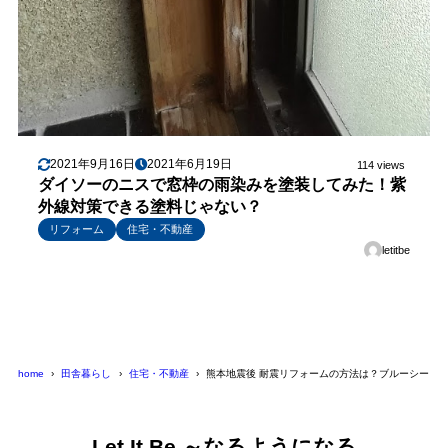
2021年9月16日
2021年6月19日
114 views
ダイソーのニスで窓枠の雨染みを塗装してみた！紫
外線対策できる塗料じゃない？
リフォーム
住宅・不動産
letitbe
home
田舎暮らし
住宅・不動産
熊本地震後 耐震リフォームの方法は？ブルーシート
Let It Be ～なるようになる