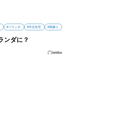
#ベランダ
#中古住宅
#雨漏り
ランダに？
letitbe