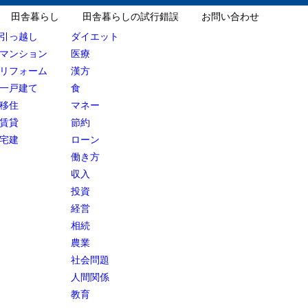
田舎暮らし
田舎暮らしの試行錯誤
お問い合わせ
引っ越し
ダイエット
マンション
医療
リフォーム
漢方
一戸建て
食
移住
マネー
賃貸
節約
宅建
ローン
働き方
収入
投資
経営
相続
農業
社会問題
人間関係
教育