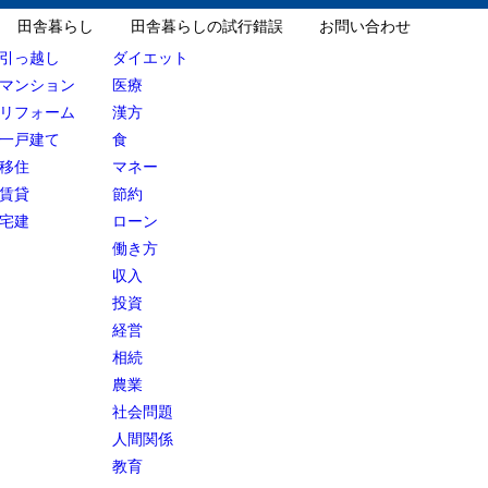
田舎暮らし
田舎暮らしの試行錯誤
お問い合わせ
引っ越し
ダイエット
マンション
医療
リフォーム
漢方
一戸建て
食
移住
マネー
賃貸
節約
宅建
ローン
働き方
収入
投資
経営
相続
農業
社会問題
人間関係
教育