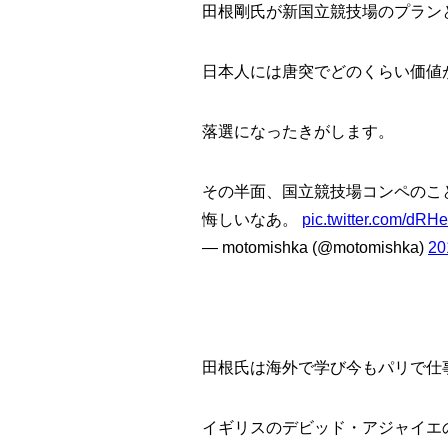
田根剛氏が新国立競技場のプラン
日本人には唐突でどのくらい価値
落選になったきがします。
その半面、国立競技場コンペのこ
悔しいなあ。
pic.twitter.com/dR
— motomishka (@motomishka)
2
田根氏は海外で学び今もパリで仕
イギリスのデビッド・アジャイエ