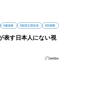
#建築家
#新国立競技場
#田根剛
が表す日本人にない視
letitbe