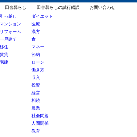
田舎暮らし
田舎暮らしの試行錯誤
お問い合わせ
引っ越し
ダイエット
マンション
医療
リフォーム
漢方
一戸建て
食
移住
マネー
賃貸
節約
宅建
ローン
働き方
収入
投資
経営
相続
農業
社会問題
人間関係
教育