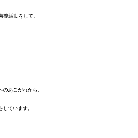
、芸能活動をして、
、
ヘのあこがれから、
をしています。