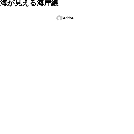
ら海が見える海岸線
letitbe