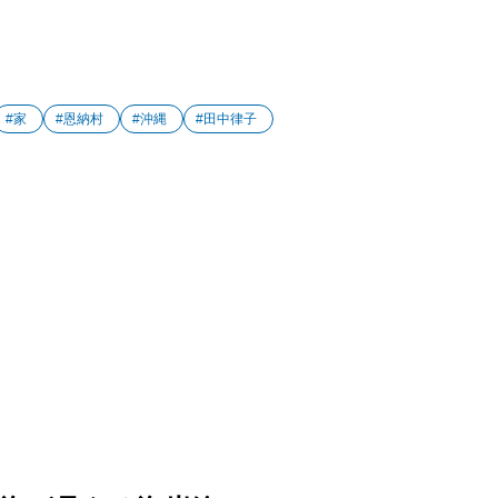
#家
#恩納村
#沖縄
#田中律子