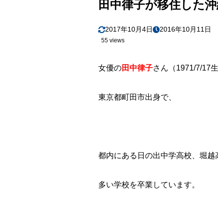
田中律子が移住した沖
2017年10月4日
2016年10月11日
55 views
女優の
田中律子
さん（1971/7/1
東京都町田市出身で、
都内にある日の出中学高校、堀越
多い学校を卒業しています。