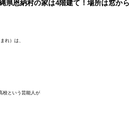
縄県恩納村の家は4階建て！場所は窓か
7生まれ）は、
高校という芸能人が