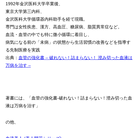
1992年金沢医科大学卒業後、
東京大学第三内科、
金沢医科大学循環器内科助手を経て現職。
専門は女性疾患、漢方、高血圧、糖尿病、脂質異常症など。
血流・血管の中でも特に微小循環に着目し、
病気になる前の「未病」の状態から生活習慣の改善などを指導す
る先制医療を実践
出典：
血管の強化書 – 破れない！詰まらない！ 澄み切った血液は
万病を治す –
著書には、「血管の強化書-破れない！詰まらない！澄み切った血
液は万病を治す」
の他、