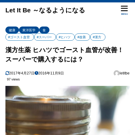
Let It Be ～なるようになる
MENU
健康
東洋医学
食
#ゴースト血管
#スーパー
#ヒハツ
#改善
#漢方
漢方生薬 ヒハツでゴースト血管が改善！
スーパーで購入するには？
2017年4月27日
2016年11月9日
letitbe
97 views