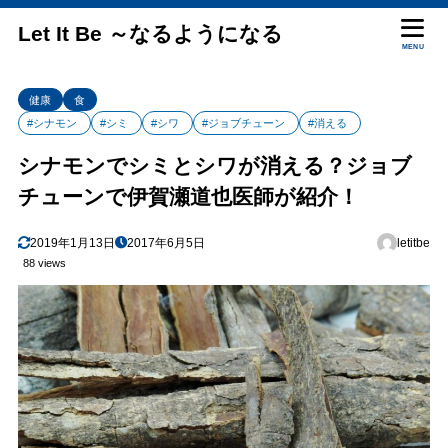
Let It Be ～なるようになる
MENU
健康
食
#シナモン
#シミ
#シワ
#ジョブチューン
#消える
シナモンでシミとシワが消える？ジョブ
チューンで伊賀瀬道也医師が紹介！
2019年1月13日
2017年6月5日
letitbe
88 views