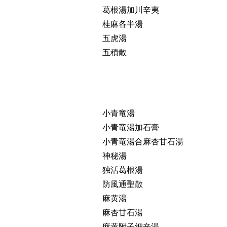
葛根湯加川辛夷
桂麻各半湯
五虎湯
五積散
小青竜湯
小青竜湯加石膏
小青竜湯合麻杏甘石湯
神秘湯
独活葛根湯
防風通聖散
麻黄湯
麻杏甘石湯
麻黄附子細辛湯