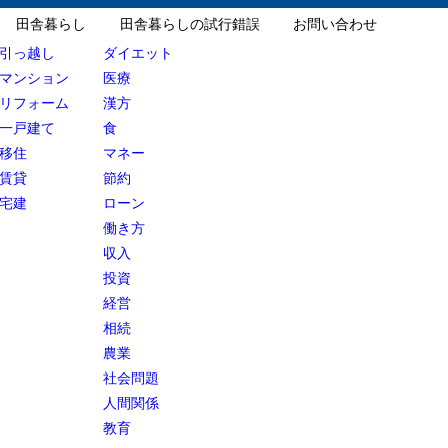
田舎暮らし
田舎暮らしの試行錯誤
お問い合わせ
引っ越し
ダイエット
マンション
医療
リフォーム
漢方
一戸建て
食
移住
マネー
賃貸
節約
宅建
ローン
働き方
収入
投資
経営
相続
農業
社会問題
人間関係
教育