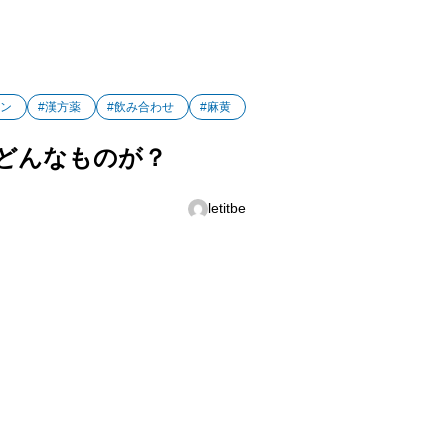
イン
#漢方薬
#飲み合わせ
#麻黄
どんなものが？
letitbe