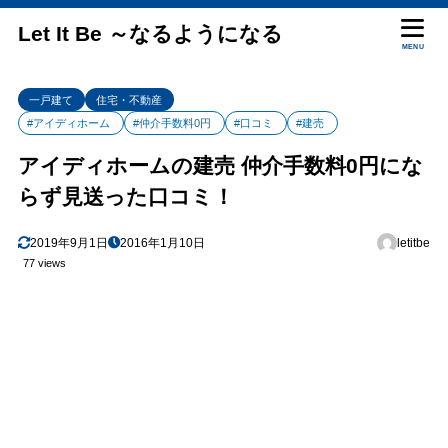
Let It Be ～なるようになる
MENU
一戸建て
住宅・不動産
#アイディホーム
#仲介手数料0円
#口コミ
#建売
アイディホームの建売 仲介手数料0円にな
らず見送った口コミ！
2019年9月1日
2016年1月10日
letitbe
77 views