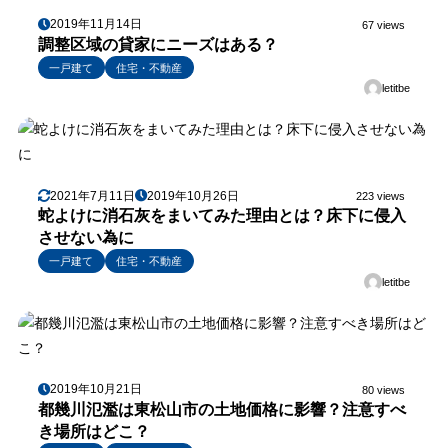
2019年11月14日
67 views
調整区域の貸家にニーズはある？
一戸建て
住宅・不動産
letitbe
2021年7月11日
2019年10月26日
223 views
蛇よけに消石灰をまいてみた理由とは？床下に侵入
させない為に
一戸建て
住宅・不動産
letitbe
2019年10月21日
80 views
都幾川氾濫は東松山市の土地価格に影響？注意すべ
き場所はどこ？