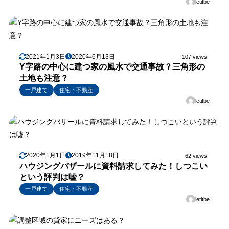
letitbe
2021年1月3日
2020年6月13日
107 views
Y字路の中心に建つ家の風水で交通事故？三角形の
土地も注意？
一戸建て
住宅・不動産
letitbe
2020年1月1日
2019年11月18日
62 views
ハウジングバザールに資料請求してみた！しつこい
という評判は嘘？
一戸建て
住宅・不動産
letitbe