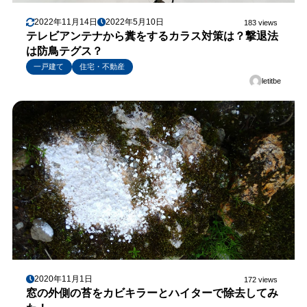
2022年11月14日
2022年5月10日
183 views
テレビアンテナから糞をするカラス対策は？撃退法
は防鳥テグス？
一戸建て
住宅・不動産
letitbe
2020年11月1日
172 views
窓の外側の苔をカビキラーとハイターで除去してみ