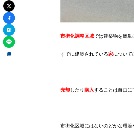
市街化調整区域
では建築物を簡単
すでに建築されている
家
について
売却
したり
購入
することは自由に
市街化区域にはないのどかな環境