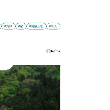
#売却
#家
#調整区域
#購入
letitbe