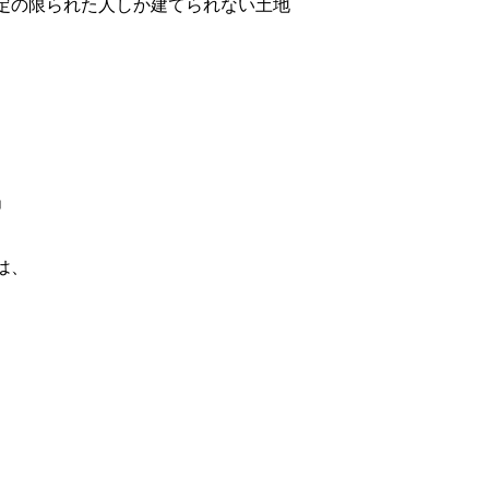
定の限られた人しか建てられない土地
」
は、
。