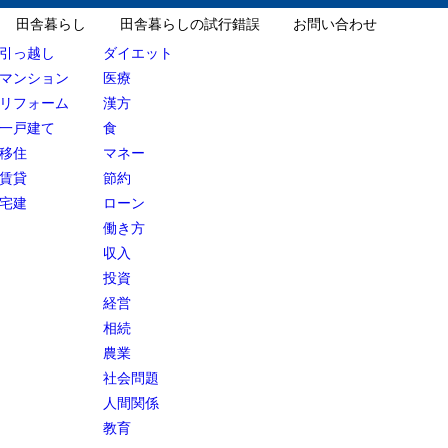
田舎暮らし
田舎暮らしの試行錯誤
お問い合わせ
引っ越し
ダイエット
マンション
医療
リフォーム
漢方
一戸建て
食
移住
マネー
賃貸
節約
宅建
ローン
働き方
収入
投資
経営
相続
農業
社会問題
人間関係
教育