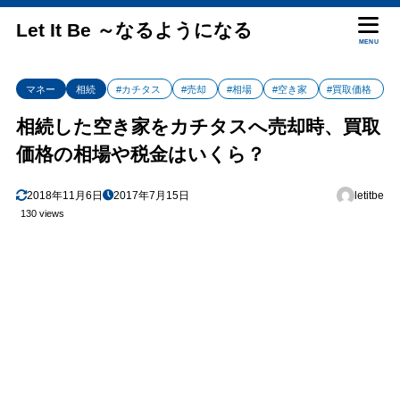
Let It Be ～なるようになる
MENU
マネー
相続
#カチタス
#売却
#相場
#空き家
#買取価格
相続した空き家をカチタスへ売却時、買取
価格の相場や税金はいくら？
2018年11月6日
2017年7月15日
letitbe
130 views