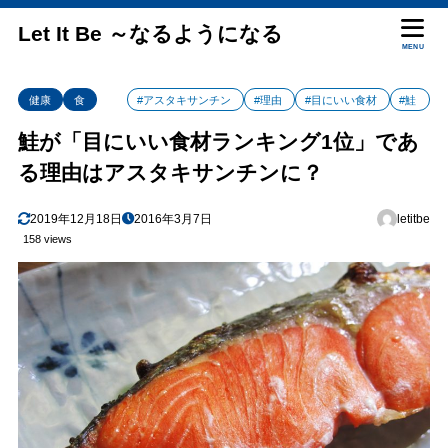
Let It Be ～なるようになる
MENU
健康
食
#アスタキサンチン
#理由
#目にいい食材
#鮭
鮭が「目にいい食材ランキング1位」であ
る理由はアスタキサンチンに？
2019年12月18日
2016年3月7日
letitbe
158 views