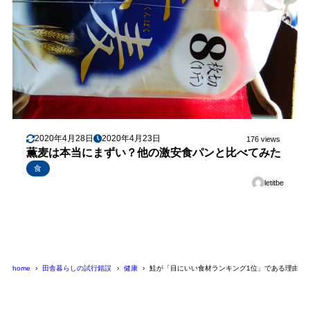
2020年4月28日
2020年4月23日
176 views
薫麦は本当にまずい？他の激安食パンと比べてみた
食
letitbe
home
田舎暮らしの試行錯誤
健康
鮭が「目にいい食材ランキング1位」である理由は