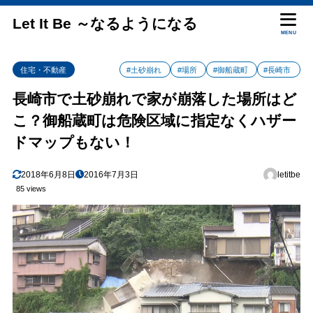
Let It Be ～なるようになる
MENU
住宅・不動産
#土砂崩れ
#場所
#御船蔵町
#長崎市
長崎市で土砂崩れで家が崩落した場所はど
こ？御船蔵町は危険区域に指定なくハザー
ドマップもない！
2018年6月8日
2016年7月3日
letitbe
85 views