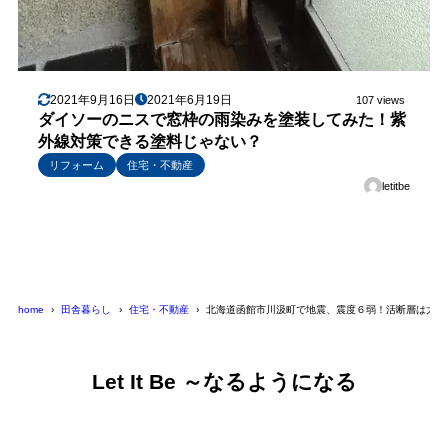
2021年9月16日
2021年6月19日
107 views
ダイソーのニスで窓枠の雨染みを塗装してみた！紫
外線対策できる塗料じゃない？
リフォーム
住宅・不動産
letitbe
home
田舎暮らし
住宅・不動産
北海道函館市川汲町で地震、震度６弱！活断層は大丈
Let It Be ～なるようになる