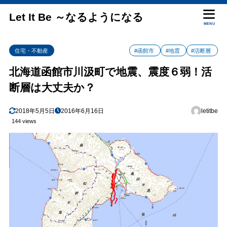
Let It Be ～なるようになる
MENU
住宅・不動産
#函館市
#地震
#活断層
北海道函館市川汲町で地震、震度６弱！活
断層は大丈夫か？
2018年5月5日
2016年6月16日
letitbe
144 views