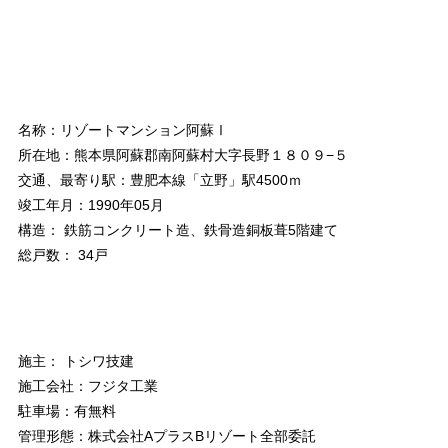
名称：リゾートマンション阿蘇Ⅰ
所在地：熊本県阿蘇郡南阿蘇村大字長野１８０９−５
交通、最寄り駅：豊肥本線「立野」駅4500ｍ
竣工年月：1990年05月
構造： 鉄筋コンクリート造、鉄骨造銅板葺5階建て
総戸数： 34戸
施主： トシワ技建
施工会社：フジタ工業
駐車場：有無料
管理形態：株式会社AプラスBリゾート全部委託