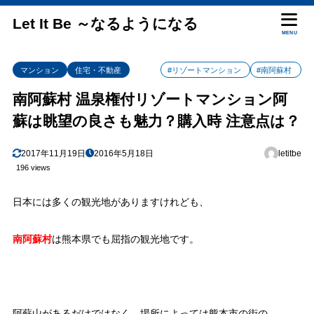
Let It Be ～なるようになる
MENU
マンション
住宅・不動産
#リゾートマンション
#南阿蘇村
南阿蘇村 温泉権付リゾートマンション阿
蘇は眺望の良さも魅力？購入時 注意点は？
2017年11月19日
2016年5月18日
letitbe
196 views
日本には多くの観光地がありますけれども、
南阿蘇村
は熊本県でも屈指の観光地です。
阿蘇山があるだけではなく、場所によっては熊本市の街の