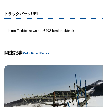
トラックバックURL
https://letitbe-news.net/6402.html/trackback
関連記事
Relation Entry