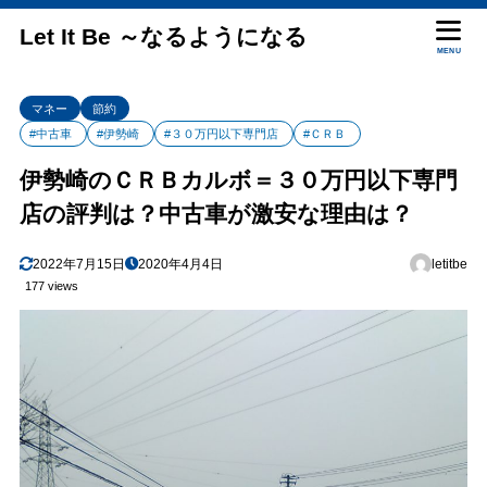
Let It Be ～なるようになる
MENU
マネー
節約
#中古車
#伊勢崎
#３０万円以下専門店
#ＣＲＢ
伊勢崎のＣＲＢカルボ＝３０万円以下専門
店の評判は？中古車が激安な理由は？
2022年7月15日
2020年4月4日
letitbe
177 views