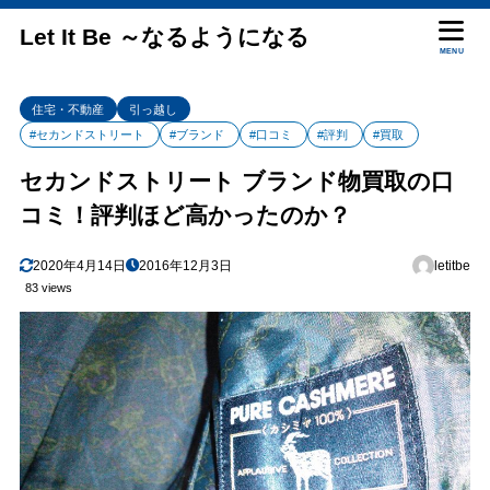
Let It Be ～なるようになる
MENU
住宅・不動産
引っ越し
#セカンドストリート
#ブランド
#口コミ
#評判
#買取
セカンドストリート ブランド物買取の口
コミ！評判ほど高かったのか？
2020年4月14日
2016年12月3日
letitbe
83 views