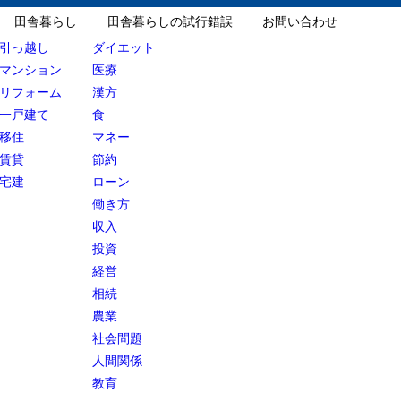
田舎暮らし
田舎暮らしの試行錯誤
お問い合わせ
引っ越し
ダイエット
マンション
医療
リフォーム
漢方
一戸建て
食
移住
マネー
賃貸
節約
宅建
ローン
働き方
収入
投資
経営
相続
農業
社会問題
人間関係
教育