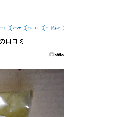
アード
#ヘナ
#口コミ
#白髪染め
トの口コミ
letitbe