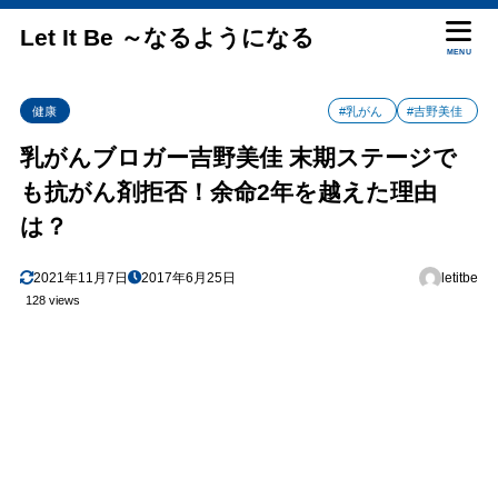
Let It Be ～なるようになる
MENU
健康
#乳がん
#吉野美佳
乳がんブロガー吉野美佳 末期ステージで
も抗がん剤拒否！余命2年を越えた理由
は？
2021年11月7日
2017年6月25日
letitbe
128 views