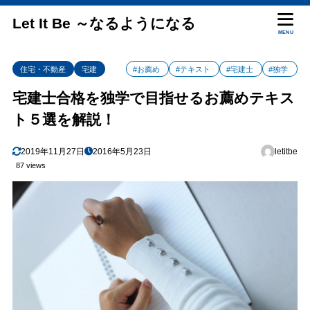
Let It Be ～なるようになる
MENU
住宅・不動産
宅建
#お薦め
#テキスト
#宅建士
#独学
宅建士合格を独学で目指せるお薦めテキス
ト５選を解説！
2019年11月27日
2016年5月23日
letitbe
87 views