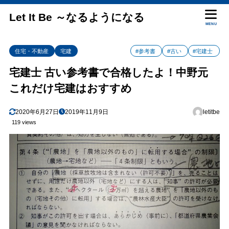
Let It Be ～なるようになる
MENU
住宅・不動産
宅建
#参考書
#古い
#宅建士
宅建士 古い参考書で合格したよ！中野元
これだけ宅建はおすすめ
2020年6月27日
2019年11月9日
letitbe
119 views