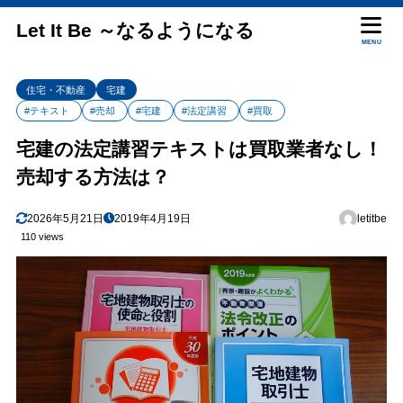
Let It Be ～なるようになる
MENU
住宅・不動産
宅建
#テキスト
#売却
#宅建
#法定講習
#買取
宅建の法定講習テキストは買取業者なし！
売却する方法は？
2026年5月21日
2019年4月19日
letitbe
110 views