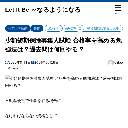
Let It Be ～なるようになる
MENU
住宅・不動産
賃貸
#勉強法
#合格率
#少額短期保険募集人試験
少額短期保険募集人試験 合格率を高める勉
強法は？過去問は何回やる？
2020年8月1日
2019年9月19日
letitbe
80 views
不動産会社で仕事をする場合に
なければならない資格として