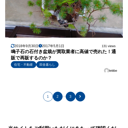
2018年9月30日
2017年5月1日
131 views
鳴子石の石付き盆栽が買取業者に高値で売れた！通
販で再販するのか？
住宅・不動産
田舎暮らし
letitbe
…
1
2
3