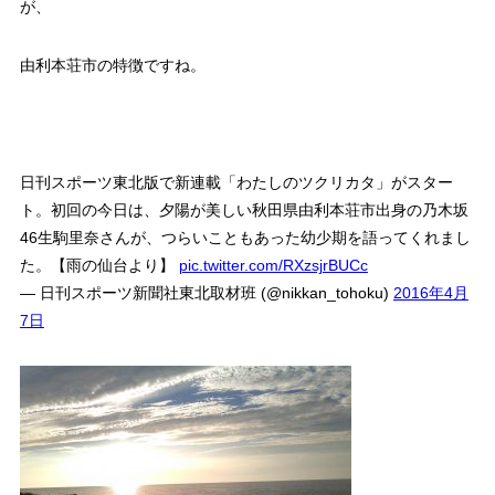
が、
由利本荘市の特徴ですね。
日刊スポーツ東北版で新連載「わたしのツクリカタ」がスター
ト。初回の今日は、夕陽が美しい秋田県由利本荘市出身の乃木坂
46生駒里奈さんが、つらいこともあった幼少期を語ってくれまし
た。【雨の仙台より】
pic.twitter.com/RXzsjrBUCc
— 日刊スポーツ新聞社東北取材班 (@nikkan_tohoku)
2016年4月
7日