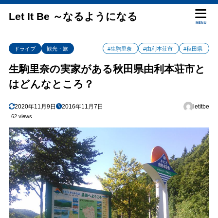
Let It Be ～なるようになる
MENU
ドライブ
観光・旅
#生駒里奈
#由利本荘市
#秋田県
生駒里奈の実家がある秋田県由利本荘市と
はどんなところ？
2020年11月9日
2016年11月7日
letitbe
62 views