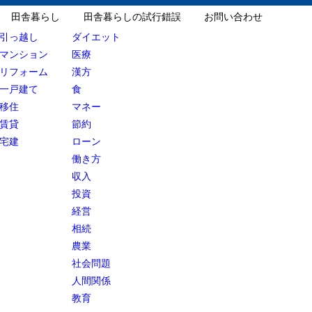
田舎暮らし
田舎暮らしの試行錯誤
お問い合わせ
引っ越し
ダイエット
マンション
医療
リフォーム
漢方
一戸建て
食
移住
マネー
賃貸
節約
宅建
ローン
働き方
収入
投資
経営
相続
農業
社会問題
人間関係
教育