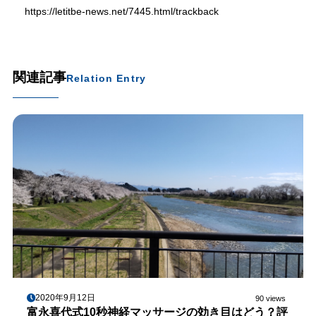
https://letitbe-news.net/7445.html/trackback
関連記事
Relation Entry
2020年9月12日
90 views
富永喜代式10秒神経マッサージの効き目はどう？評