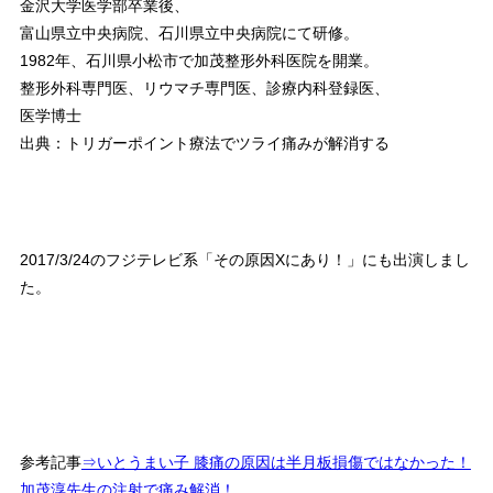
金沢大学医学部卒業後、
富山県立中央病院、石川県立中央病院にて研修。
1982年、石川県小松市で加茂整形外科医院を開業。
整形外科専門医、リウマチ専門医、診療内科登録医、
医学博士
出典：トリガーポイント療法でツライ痛みが解消する
2017/3/24のフジテレビ系「その原因Xにあり！」にも出演しまし
た。
参考記事
⇒いとうまい子 膝痛の原因は半月板損傷ではなかった！
加茂淳先生の注射で痛み解消！