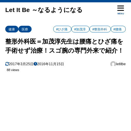
Let It Be ～なるようになる
MENU
健康
医療
#ひざ痛
#加茂淳
#整形外科
#腰痛
整形外科医＝加茂淳先生は腰痛とひざ痛を
手術せず治療！スゴ腕の専門外来で紹介！
2017年3月25日
2016年11月15日
letitbe
88 views