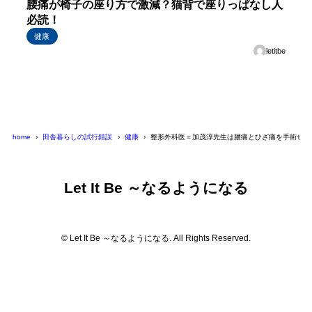
腰痛が椅子の座り方で激減？猫背で座りっぱなし人
必読！
健康
letitbe
home
田舎暮らしの試行錯誤
健康
整形外科医＝加茂淳先生は腰痛とひざ痛を手術せず
Let It Be ～なるようになる
© Let It Be ～なるようになる. All Rights Reserved.