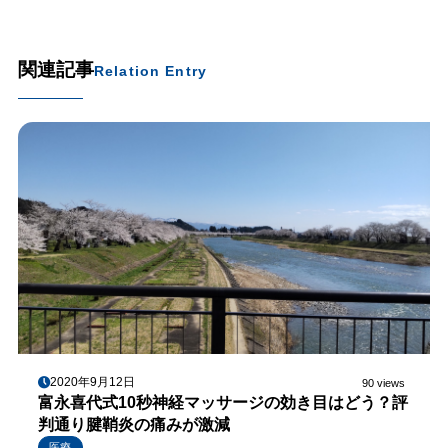
関連記事
Relation Entry
2020年9月12日
90 views
富永喜代式10秒神経マッサージの効き目はどう？評
判通り腱鞘炎の痛みが激減
医療