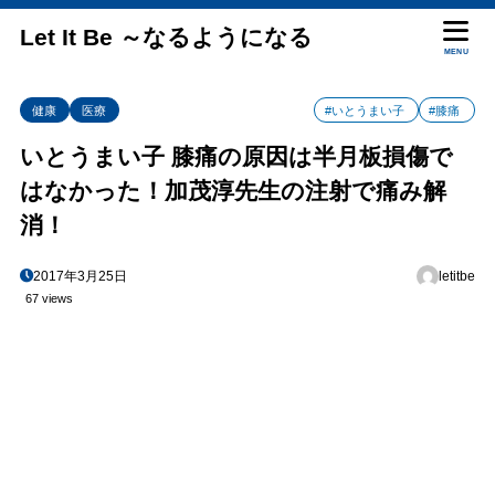
Let It Be ～なるようになる
MENU
健康
医療
#いとうまい子
#膝痛
いとうまい子 膝痛の原因は半月板損傷で
はなかった！加茂淳先生の注射で痛み解
消！
2017年3月25日
letitbe
67 views