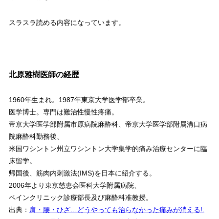
スラスラ読める内容になっています。
北原雅樹医師の経歴
1960年生まれ。1987年東京大学医学部卒業。
医学博士。専門は難治性慢性疼痛。
帝京大学医学部附属市原病院麻酔科、帝京大学医学部附属溝口病
院麻酔科勤務後、
米国ワシントン州立ワシントン大学集学的痛み治療センターに臨
床留学。
帰国後、筋肉内刺激法(IMS)を日本に紹介する。
2006年より東京慈恵会医科大学附属病院、
ペインクリニック診療部長及び麻酔科准教授。
出典：
肩・腰・ひざ…どうやっても治らなかった痛みが消える!: