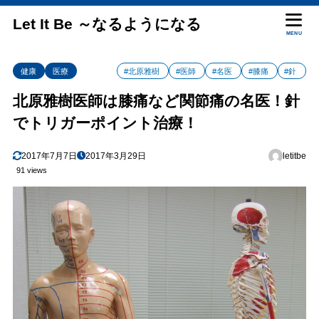
Let It Be ～なるようになる
MENU
健康
医療
#北原雅樹
#医師
#名医
#膝痛
#針
北原雅樹医師は膝痛など関節痛の名医！針
でトリガーポイント治療！
2017年7月7日
2017年3月29日
letitbe
91 views