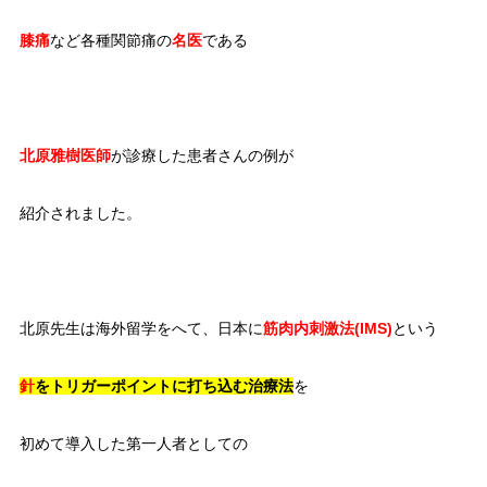
膝痛
など各種関節痛の
名医
である
北原雅樹医師
が診療した患者さんの例が
紹介されました。
北原先生は海外留学をへて、日本に
筋肉内刺激法(IMS)
という
針
をトリガーポイントに打ち込む治療法
を
初めて導入した第一人者としての