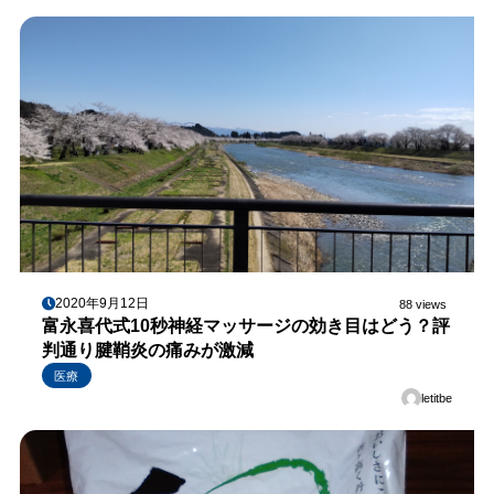
2020年9月12日
88 views
富永喜代式10秒神経マッサージの効き目はどう？評
判通り腱鞘炎の痛みが激減
医療
letitbe