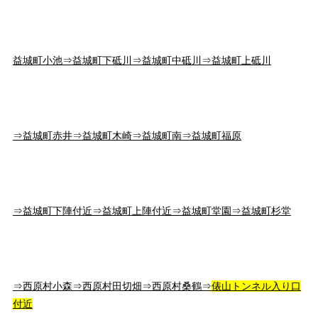
益城町小池⇒益城町下砥川⇒益城町中砥川⇒益城町上砥川
⇒益城町赤井⇒益城町木崎⇒益城町南⇒益城町福原
⇒益城町下陣付近⇒益城町上陣付近⇒益城町堂園⇒益城町杉堂
⇒西原村小森⇒西原村田切畑⇒西原村桑鶴⇒
俵山トンネル入り口
付近