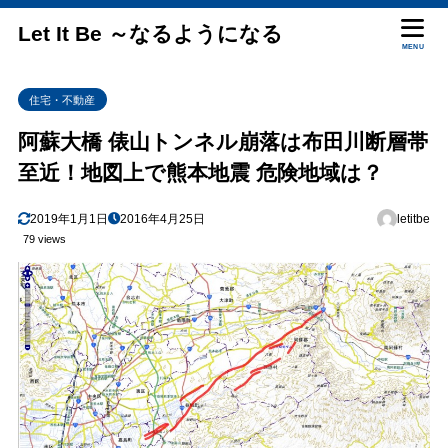
Let It Be ～なるようになる
MENU
住宅・不動産
阿蘇大橋 俵山トンネル崩落は布田川断層帯
至近！地図上で熊本地震 危険地域は？
2019年1月1日
2016年4月25日
letitbe
79 views