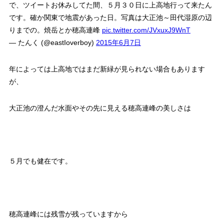
で、ツイートお休みしてた間、５月３０日に上高地行って来たん
です。確か関東で地震があった日。写真は大正池～田代湿原の辺
りまでの。焼岳とか穂高連峰
pic.twitter.com/JVxuxJ9WnT
— たんく (@eastIoverboy)
2015年6月7日
年によっては上高地ではまだ新緑が見られない場合もあります
が、
大正池の澄んだ水面やその先に見える穂高連峰の美しさは
５月でも健在です。
穂高連峰には残雪が残っていますから