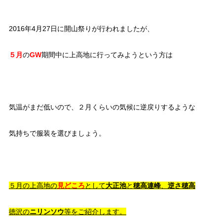
2016年4月27日に開山祭りが行われましたが、
５月
の
GW
期間中に上高地に行ってみようという方は
気温がまだ低いので、２月くらいの気候に逆戻りするような
気持ちで服装を選びましょう。
５月の上高地の
見どころ
として
大正池
と
穂高連峰
、
逆さ穂高
徳沢の
ニリンソウ
等をご紹介します。