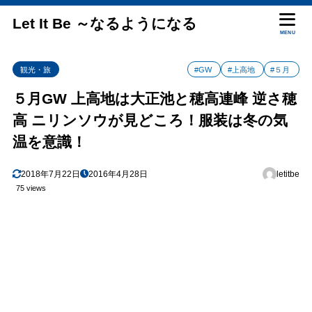
Let It Be ～なるようになる
MENU
観光・旅
#GW
#上高地
#５月
５月GW 上高地は大正池と穂高連峰 逆さ穂
高 ニリンソウが見どころ！服装は冬の気
温を意識！
2018年7月22日
2016年4月28日
letitbe
75 views