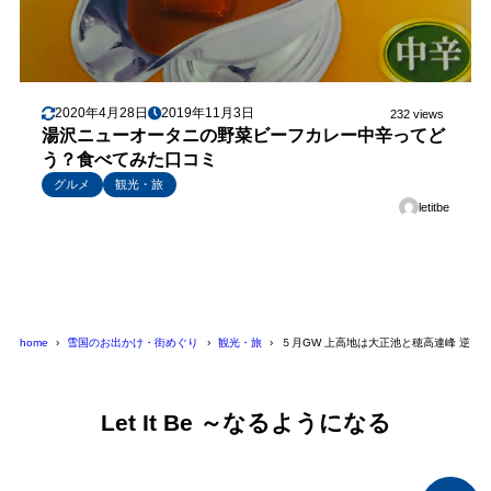
2020年4月28日
2019年11月3日
232 views
湯沢ニューオータニの野菜ビーフカレー中辛ってど
う？食べてみた口コミ
グルメ
観光・旅
letitbe
home
雪国のお出かけ・街めぐり
観光・旅
５月GW 上高地は大正池と穂高連峰 逆さ
Let It Be ～なるようになる