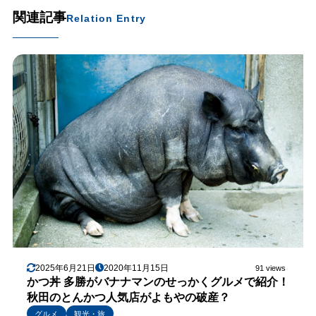
関連記事
Relation Entry
2025年6月21日
2020年11月15日
91 views
かつ丼 多勝がバナナマンのせっかくグルメで紹介！
秋田のとんかつ人気店がよもやの破産？
グルメ
観光・旅