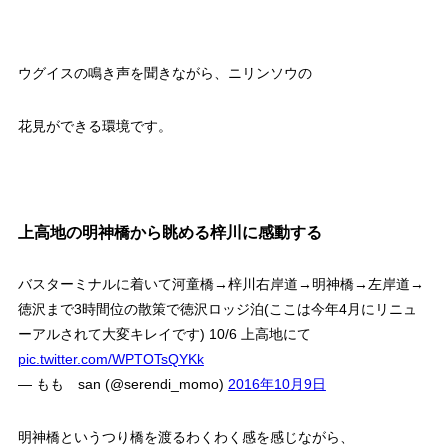
ウグイスの鳴き声を聞きながら、ニリンソウの
花見ができる環境です。
上高地の明神橋から眺める梓川に感動する
バスターミナルに着いて河童橋→梓川右岸道→明神橋→左岸道→
徳沢まで3時間位の散策で徳沢ロッジ泊(ここは今年4月にリニュ
ーアルされて大変キレイです) 10/6 上高地にて
pic.twitter.com/WPTOTsQYKk
— もも san (@serendi_momo)
2016年10月9日
明神橋というつり橋を渡るわくわく感を感じながら、