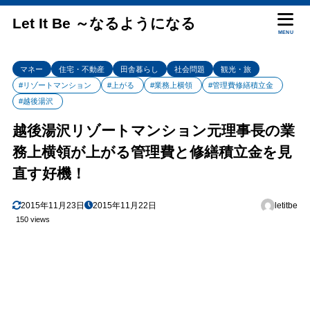
Let It Be ～なるようになる
MENU
マネー
住宅・不動産
田舎暮らし
社会問題
観光・旅
#リゾートマンション
#上がる
#業務上横領
#管理費修繕積立金
#越後湯沢
越後湯沢リゾートマンション元理事長の業
務上横領が上がる管理費と修繕積立金を見
直す好機！
2015年11月23日
2015年11月22日
letitbe
150 views