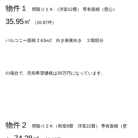
物件１
間取り１Ｋ （洋室12畳） 専有面積（壁心）
35.95㎡
（10.87坪）
バルコニー面積 2.63m2 向き南東向き ２階部分
の場合で、売却希望価格は30万円になっています。
物件２
間取り２Ｋ（和室8畳 洋室22畳） 専有面積（壁