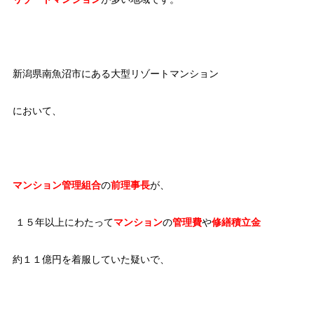
新潟県南魚沼市にある大型リゾートマンション
において、
マンション管理組合
の
前理事長
が、
１５年以上にわたって
マンション
の
管理費
や
修繕積立金
約１１億円を着服していた疑いで、