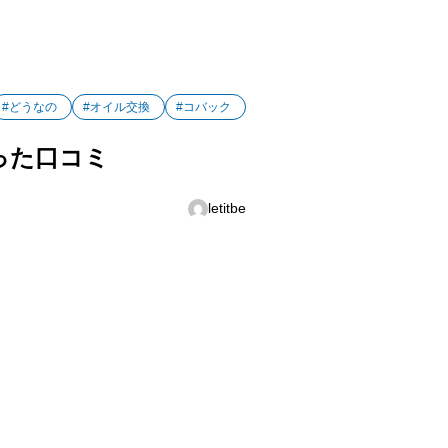
#どうなの
#オイル交換
#コバック
った口コミ
letitbe