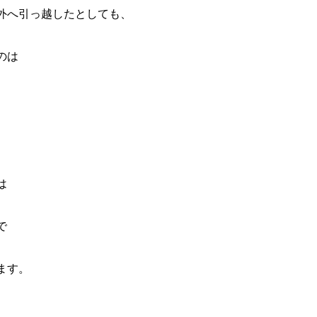
外へ引っ越したとしても、
のは
は
で
ます。