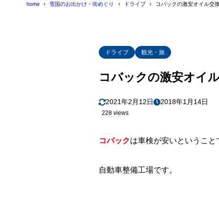
home
雪国のお出かけ・街めぐり
ドライブ
コバックの激安オイル交換
ドライブ
観光・旅
コバックの激安オイル
2021年2月12日
2018年1月14日
228 views
コバック
は車検が安いということ
自動車整備工場です。