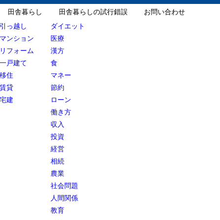
田舎暮らし
田舎暮らしの試行錯誤
お問い合わせ
引っ越し
ダイエット
マンション
医療
リフォーム
漢方
一戸建て
食
移住
マネー
賃貸
節約
宅建
ローン
働き方
収入
投資
経営
相続
農業
社会問題
人間関係
教育