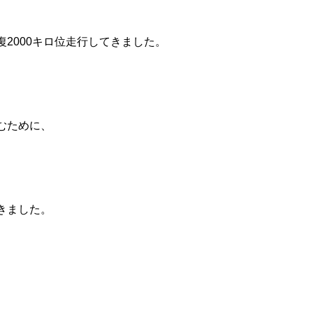
2000キロ位走行してきました。
むために、
きました。
、