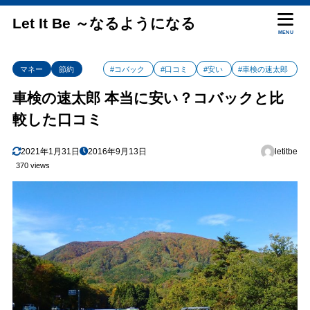
Let It Be ～なるようになる
MENU
マネー
節約
#コバック
#口コミ
#安い
#車検の速太郎
車検の速太郎 本当に安い？コバックと比
較した口コミ
2021年1月31日
2016年9月13日
letitbe
370 views