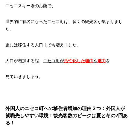
ニセコスキー場のお蔭で、
世界的に有名になったニセコ町は、多くの観光客が集まりまし
た。
更には
移住する人口までも増えました
。
人口が増加する程、
ニセコ町が
活性化した理由
や
魅力
を
見ていきましょう。
外国人のニセコ町への移住者増加の理由２つ：外国人が
就職先しやすい環境！観光客数のピークは夏と冬の2回あ
る！