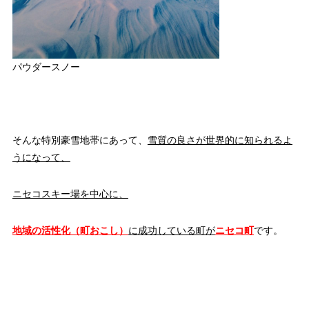
パウダースノー
そんな特別豪雪地帯にあって、
雪質の良さが世界的に知られるよ
うになって、
ニセコスキー場を中心に、
地域の活性化（町おこし）
に成功している町が
ニセコ町
です。