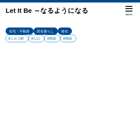
Let It Be ～なるようになる
MENU
住宅・不動産
田舎暮らし
移住
#ニセコ町
#人口
#増加
#理由