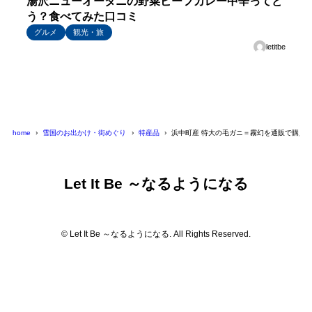
湯沢ニューオータニの野菜ビーフカレー中辛ってど
う？食べてみた口コミ
グルメ
観光・旅
letitbe
home
雪国のお出かけ・街めぐり
特産品
浜中町産 特大の毛ガニ＝霧幻を通販で購入
Let It Be ～なるようになる
© Let It Be ～なるようになる. All Rights Reserved.