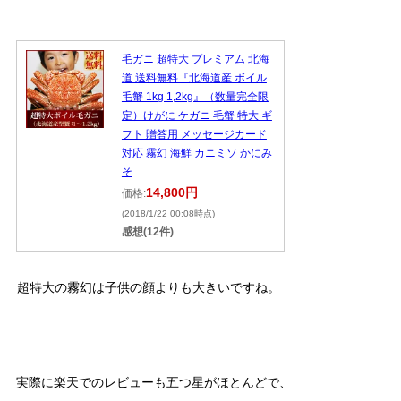
毛ガニ 超特大 プレミアム 北海
道 送料無料『北海道産 ボイル
毛蟹 1kg 1,2kg』（数量完全限
定）けがに ケガニ 毛蟹 特大 ギ
フト 贈答用 メッセージカード
対応 霧幻 海鮮 カニミソ かにみ
そ
14,800円
価格:
(2018/1/22 00:08時点)
感想(12件)
超特大の霧幻は子供の顔よりも大きいですね。
実際に楽天でのレビューも五つ星がほとんどで、