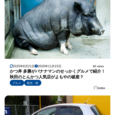
2025年6月21日
2020年11月15日
86 views
かつ丼 多勝がバナナマンのせっかくグルメで紹介！
秋田のとんかつ人気店がよもやの破産？
グルメ
観光・旅
letitbe