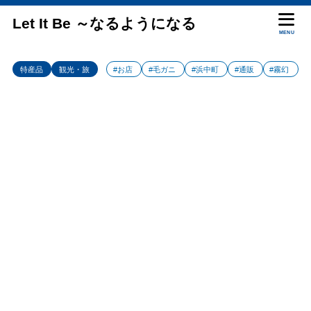
Let It Be ～なるようになる
MENU
特産品
観光・旅
#お店
#毛ガニ
#浜中町
#通販
#霧幻