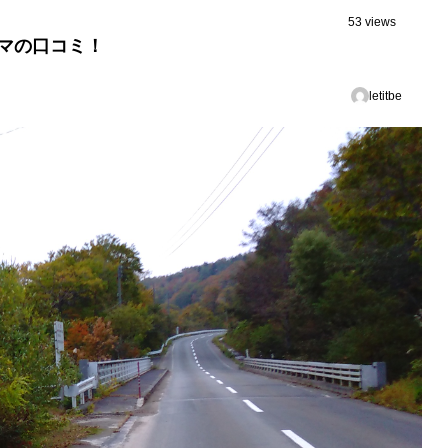
53 views
ウマの口コミ！
letitbe