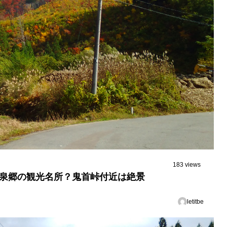
183 views
温泉郷の観光名所？鬼首峠付近は絶景
letitbe