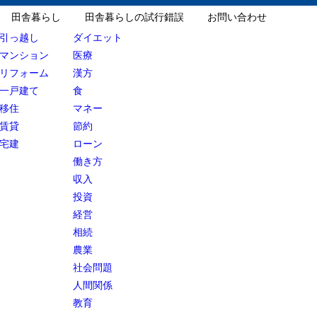
田舎暮らし
田舎暮らしの試行錯誤
お問い合わせ
引っ越し
ダイエット
マンション
医療
リフォーム
漢方
一戸建て
食
移住
マネー
賃貸
節約
宅建
ローン
働き方
収入
投資
経営
相続
農業
社会問題
人間関係
教育