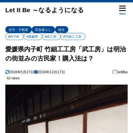
Let It Be ～なるようになる
MENU
住宅・不動産
田舎暮らし
移住
#内子町
#愛媛県
#武工房
#竹細工工房
愛媛県内子町 竹細工工房「武工房」は明治
の街並みの古民家！購入法は？
2018年5月27日
2016年12月17日
letitbe
62 views