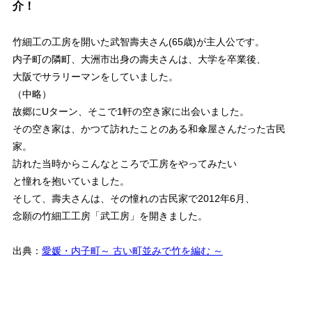
介！
竹細工の工房を開いた武智壽夫さん(65歳)が主人公です。
内子町の隣町、大洲市出身の壽夫さんは、大学を卒業後、
大阪でサラリーマンをしていました。
（中略）
故郷にUターン、そこで1軒の空き家に出会いました。
その空き家は、かつて訪れたことのある和傘屋さんだった古民
家。
訪れた当時からこんなところで工房をやってみたい
と憧れを抱いていました。
そして、壽夫さんは、その憧れの古民家で2012年6月、
念願の竹細工工房「武工房」を開きました。
出典：
愛媛・内子町～ 古い町並みで竹を編む ～