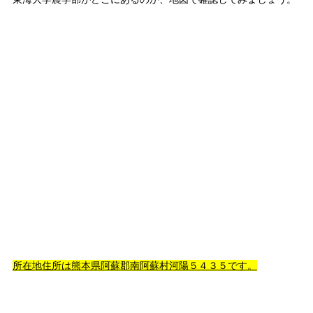
所在地住所は熊本県阿蘇郡南阿蘇村河陽５４３５です。