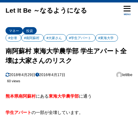
Let It Be ～なるようになる
MENU
マネー
投資
#全壊
#南阿蘇村
#大家さん
#学生アパート
#東海大学
南阿蘇村 東海大学農学部 学生アパート全
壊は大家さんのリスク
2018年4月29日
2016年4月17日
letitbe
60 views
熊本県南阿蘇村
にある
東海大学農学部
に通う
学生アパート
の一部が全壊しています。