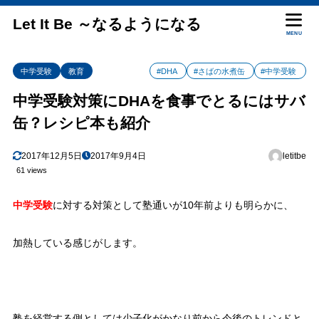
Let It Be ～なるようになる
MENU
中学受験
教育
#DHA
#さばの水煮缶
#中学受験
中学受験対策にDHAを食事でとるにはサバ
缶？レシピ本も紹介
2017年12月5日
2017年9月4日
letitbe
61 views
中学受験
に対する対策として塾通いが10年前よりも明らかに、
加熱している感じがします。
塾を経営する側としては少子化がかなり前から今後のトレンドと