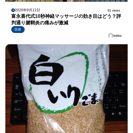
2020年9月12日
91 views
富永喜代式10秒神経マッサージの効き目はどう？評
判通り腱鞘炎の痛みが激減
医療
letitbe