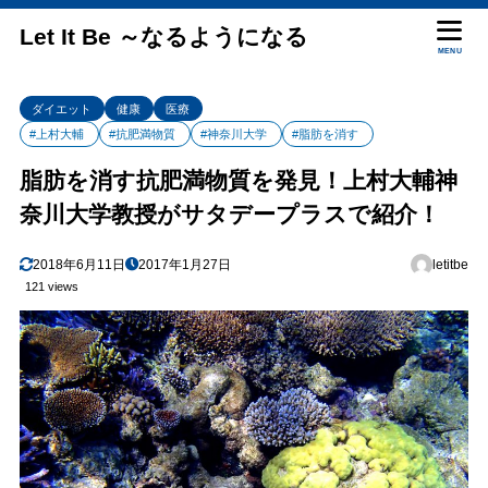
Let It Be ～なるようになる
MENU
ダイエット
健康
医療
#上村大輔
#抗肥満物質
#神奈川大学
#脂肪を消す
脂肪を消す抗肥満物質を発見！上村大輔神
奈川大学教授がサタデープラスで紹介！
2018年6月11日
2017年1月27日
letitbe
121 views