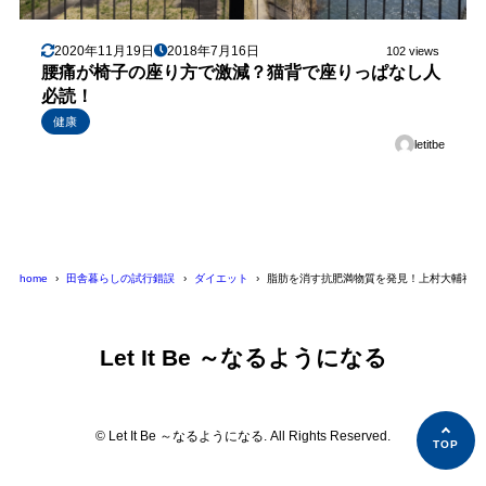
2020年11月19日
2018年7月16日
102 views
腰痛が椅子の座り方で激減？猫背で座りっぱなし人
必読！
健康
letitbe
home
田舎暮らしの試行錯誤
ダイエット
脂肪を消す抗肥満物質を発見！上村大輔神奈
Let It Be ～なるようになる
© Let It Be ～なるようになる. All Rights Reserved.