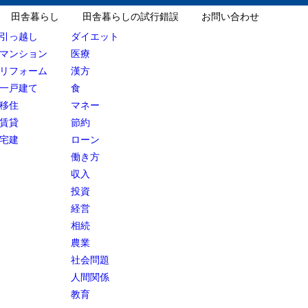
田舎暮らし
田舎暮らしの試行錯誤
お問い合わせ
引っ越し
ダイエット
マンション
医療
リフォーム
漢方
一戸建て
食
移住
マネー
賃貸
節約
宅建
ローン
働き方
収入
投資
経営
相続
農業
社会問題
人間関係
教育