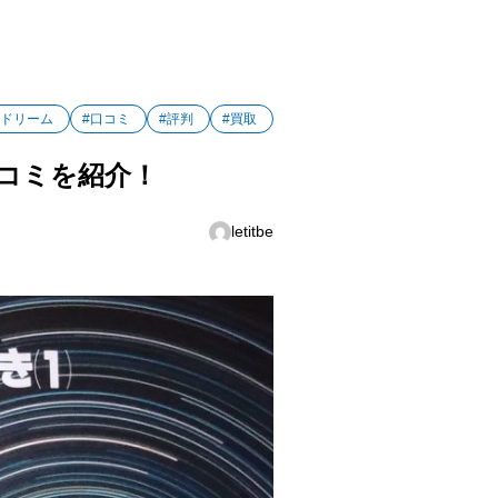
スドリーム
#口コミ
#評判
#買取
コミを紹介！
letitbe