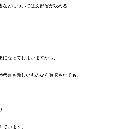
書などについては文部省が決める
、
更になってしまいますから、
参考書も新しいものなら買取されても、
り
えています。