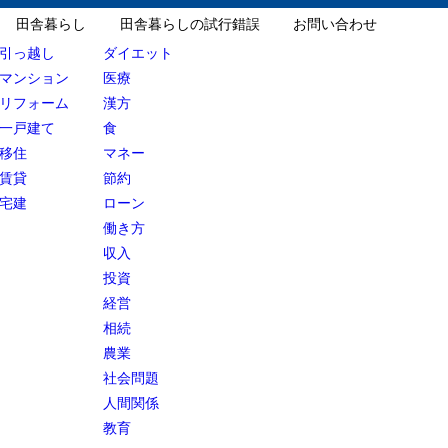
田舎暮らし
田舎暮らしの試行錯誤
お問い合わせ
引っ越し
ダイエット
マンション
医療
リフォーム
漢方
一戸建て
食
移住
マネー
賃貸
節約
宅建
ローン
働き方
収入
投資
経営
相続
農業
社会問題
人間関係
教育