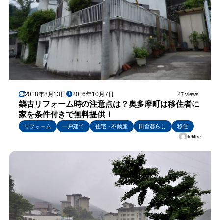
2018年8月13日
2016年10月7日
47 views
築古リフォーム時の注意点は？奥多摩町は移住者に
家を条件付きで無料提供！
リフォーム
一戸建て
住宅・不動産
田舎暮らし
移住
letitbe