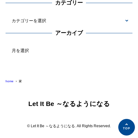
カテゴリー
カ
テ
アーカイブ
ゴ
ア
リ
ー
ー
カ
イ
ブ
home
家
Let It Be ～なるようになる
© Let It Be ～なるようになる. All Rights Reserved.