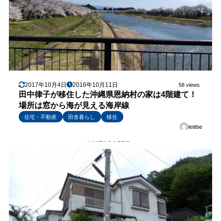
2017年10月4日
2016年10月11日
58 views
田中律子が移住した沖縄県恩納村の家は4階建て！
場所は窓から海が見える海岸線
住宅・不動産
田舎暮らし
移住
letitbe