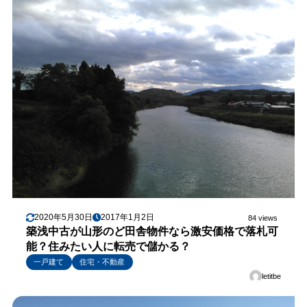
2020年5月30日
2017年1月2日
84 views
築浅中古が山形のど田舎物件なら激安価格で落札可
能？住みたい人に転売で儲かる？
一戸建て
住宅・不動産
letitbe