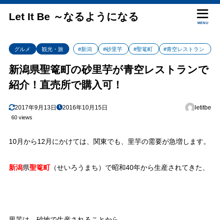
Let It Be ～なるようになる
MENU
グルメ
観光・旅
#新潟
#砂里芋
#聖篭町
#青空レストラン
新潟県聖篭町の砂里芋が青空レストランで
紹介！直売所で購入可！
2017年9月13日
2016年10月15日
letitbe
60 views
10月から12月にかけては、関東でも、里芋の需要が急増します。
新潟
県
聖篭町
（せいろうまち）で昭和40年から生産されてきた、
里芋は、砂地で生産されることから、