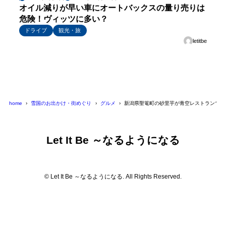
オイル減りが早い車にオートバックスの量り売りは
危険！ヴィッツに多い？
ドライブ
観光・旅
letitbe
home
雪国のお出かけ・街めぐり
グルメ
新潟県聖篭町の砂里芋が青空レストランで紹
Let It Be ～なるようになる
© Let It Be ～なるようになる. All Rights Reserved.