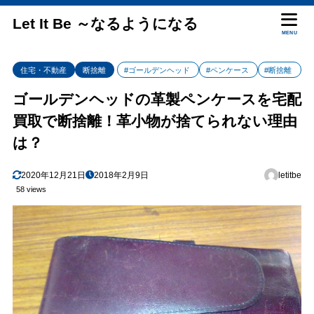
Let It Be ～なるようになる
MENU
住宅・不動産
断捨離
#ゴールデンヘッド
#ペンケース
#断捨離
ゴールデンヘッドの革製ペンケースを宅配
買取で断捨離！革小物が捨てられない理由
は？
2020年12月21日
2018年2月9日
letitbe
58 views