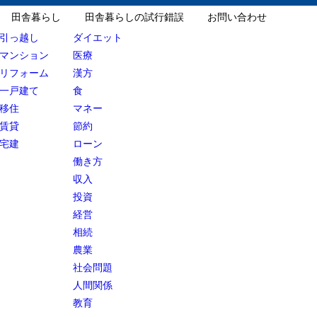
田舎暮らし
田舎暮らしの試行錯誤
お問い合わせ
引っ越し
ダイエット
マンション
医療
リフォーム
漢方
一戸建て
食
移住
マネー
賃貸
節約
宅建
ローン
働き方
収入
投資
経営
相続
農業
社会問題
人間関係
教育