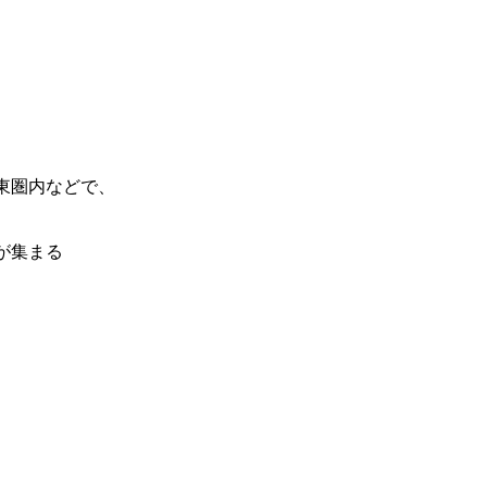
東圏内などで、
が集まる