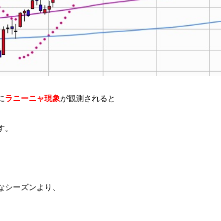
に
ラニーニャ現象
が観測されると
す。
なシーズンより、