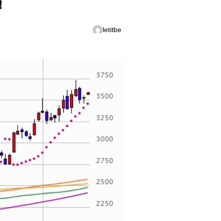
！
letitbe