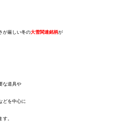
さが厳しい冬の
大雪関連銘柄
が
要な道具や
などを中心に
ます。